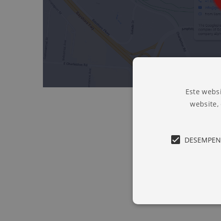
Este websi
website,
DESEMPE