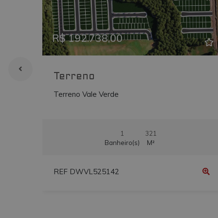
Previous
Ne
uvc
.addthis.com
_gcl_au
.vmtconstrutora
R$ 192.738,00
Terreno
Terreno Vale Verde
1
321
Banheiro(s)
M²
REF DWVL525142