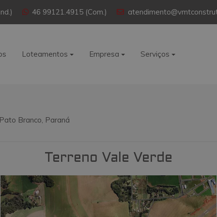
nd.)
46 99121.4915 (Com.)
atendimento@vmtconstrut
os
Loteamentos
Empresa
Serviços
 Pato Branco, Paraná
Terreno Vale Verde