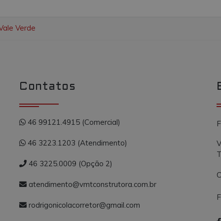
Vale Verde
Contatos
46 99121.4915 (Comercial)
F
46 3223.1203 (Atendimento)
V
T
46 3225.0009 (Opção 2)
C
atendimento@vmtconstrutora.com.br
F
rodrigonicolacorretor@gmail.com