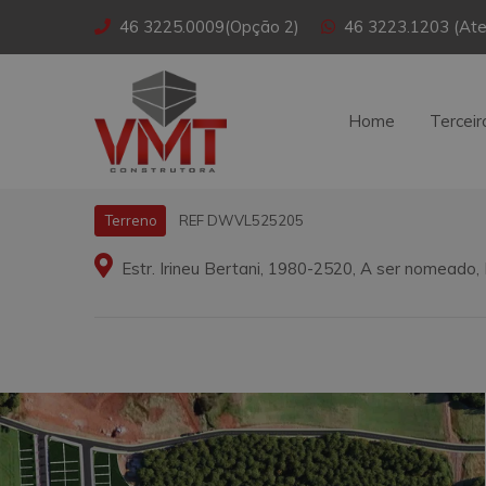
46 3225.0009(Opção 2)
46 3223.1203 (Ate
Home
Terceir
REF DWVL525205
Terreno
Estr. Irineu Bertani, 1980-2520, A ser nomeado,