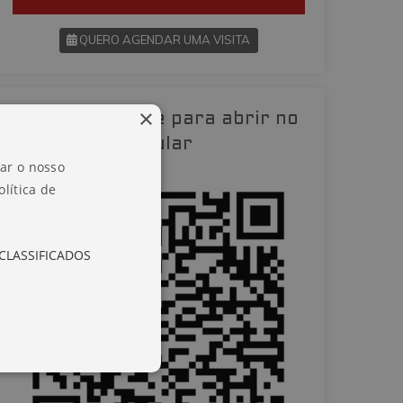
QUERO AGENDAR UMA VISITA
SOLICITAR AGENDAMENTO
×
Leia o QR-Code para abrir no
VOLTAR
celular
zar o nosso
lítica de
CLASSIFICADOS