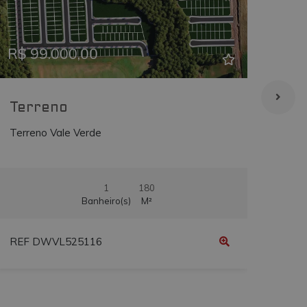
Previous
Next
Prev
is
bre como o usuário final
sto antes de visitar o
R$ 99.000,00
R$ 
Terreno
Te
Terreno Vale Verde
Terr
1
180
Banheiro(s)
M²
REF DWVL525116
REF