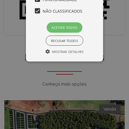
NÃO CLASSIFICADOS
ACEITAR TODOS
RECUSAR TODOS
MOSTRAR DETALHES
Imóveis similares
Desempenho
Direcionamento
Funcionalidade
Não classificados
Conheça mais opções
Cookies de desempenho são utilizados
para ver como os visitantes usam o
website, por exemplo, cookies
analíticos. Estes cookies não podem ser
Venda
utilizados para identificar diretamente
um determinado visitante.
Nome
Domínio
Validade
Descrição