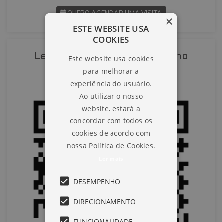
QUERO AGENDAR UMA VISITA
×
ESTE WEBSITE USA
COOKIES
SOLICITAR AGENDAMENTO
Leia o QR-Code para abrir no
Este website usa cookies
VOLTAR
para melhorar a
celular
experiência do usuário.
Ao utilizar o nosso
website, estará a
concordar com todos os
cookies de acordo com
nossa Política de Cookies.
Ler mais
DESEMPENHO
DIRECIONAMENTO
FUNCIONALIDADE