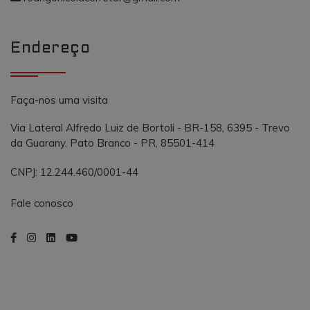
propósito
semelhante a
_gcl_au
.vmtconstrutora.com.br
3 meses
Este cookie é
outros cooki
definido pel
definidos pe
Doubleclick 
serviço.
contém
Endereço
informações
sobre como 
usuário final
usa o site e
qualquer
Faça-nos uma visita
publicidade
que o usuári
final possa t
Via Lateral Alfredo Luiz de Bortoli - BR-158, 6395 - Trevo
visto antes d
da Guarany, Pato Branco - PR, 85501-414
visitar o
referido site.
CNPJ: 12.244.460/0001-44
Fale conosco