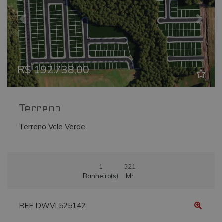
_ga
.vmtconstrutora.com.br
2 anos
Este nome de
cookie está
associado ao
Previous
Next
Google
Universal
Analytics - qu
é uma
atualização
significativa
R$ 192.738,00
para o serviç
de análise
mais
comumente
usado do
Google. Este
Terreno
cookie é usa
para distingui
usuários
Terreno Vale Verde
únicos,
atribuindo u
número
gerado
aleatoriamen
como um
1
321
identificador
Banheiro(s)
M²
de cliente. Ele
é incluído em
cada
solicitação de
REF DWVL525142
página em u
site e usado
para calcular