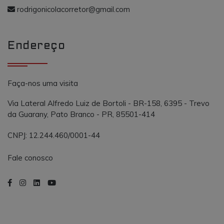
o AddThis
propósito
rodrigonicolacorretor@gmail.com
semelhante a
_gcl_au
.vmtconstrutora.com.br
3 meses
Este cookie é
outros cooki
definido pel
definidos pe
Doubleclick 
serviço.
contém
Endereço
informações
sobre como 
usuário final
usa o site e
qualquer
publicidade
Faça-nos uma visita
que o usuári
final possa t
visto antes d
Via Lateral Alfredo Luiz de Bortoli - BR-158, 6395 - Trevo
visitar o
da Guarany, Pato Branco - PR, 85501-414
referido site.
CNPJ: 12.244.460/0001-44
Fale conosco