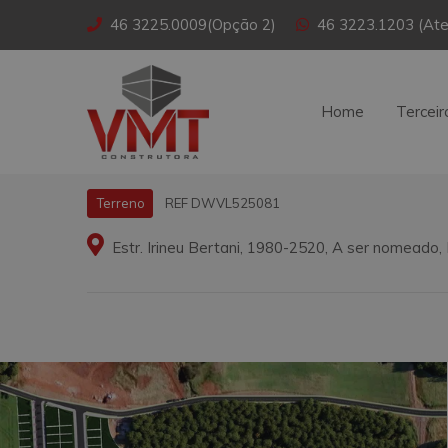
46 3225.0009(Opção 2)
46 3223.1203 (Ate
Home
Terceir
REF DWVL525081
Terreno
Estr. Irineu Bertani, 1980-2520, A ser nomeado,