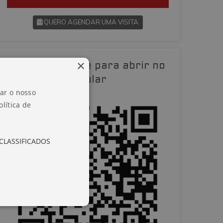
QUERO AGENDAR UMA VISITA
SOLICITAR AGENDAMENTO
×
Leia o QR-Code para abrir no
VOLTAR
celular
zar o nosso
lítica de
CLASSIFICADOS