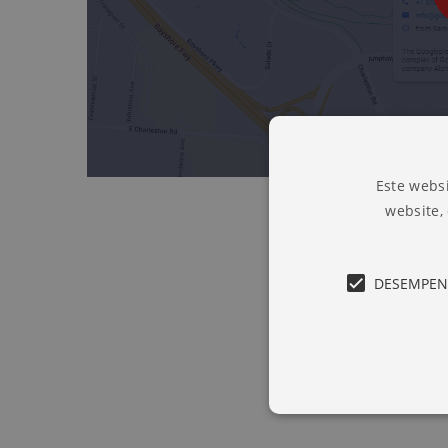
Este websi
website,
DESEMPE