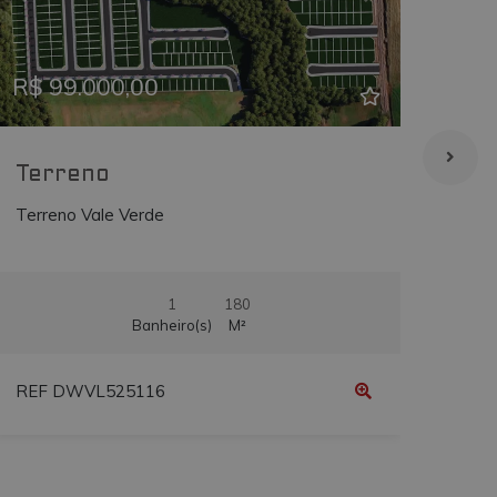
Previous
Next
Prev
is
bre como o usuário final
sto antes de visitar o
R$ 99.000,00
R$ 
Terreno
Te
Terreno Vale Verde
Terr
1
180
Banheiro(s)
M²
REF DWVL525116
REF