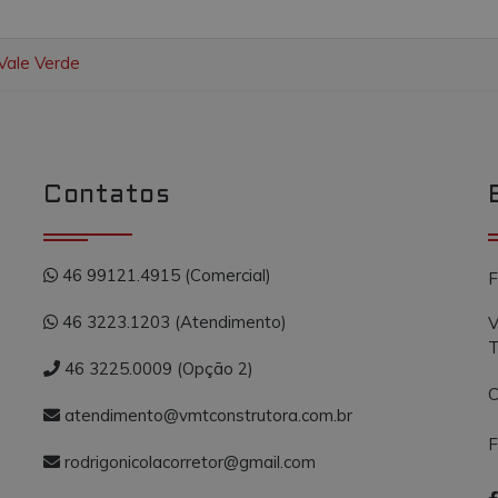
Vale Verde
Contatos
46 99121.4915 (Comercial)
F
46 3223.1203 (Atendimento)
V
T
46 3225.0009 (Opção 2)
C
atendimento@vmtconstrutora.com.br
F
rodrigonicolacorretor@gmail.com