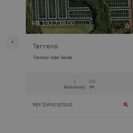
Previous
Ne
uvc
.addthis.com
_gcl_au
.vmtconstrutora
R$ 192.738,00
Terreno
Terreno Vale Verde
1
321
Banheiro(s)
M²
REF DWVL525142