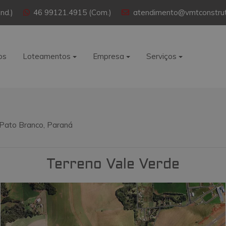
nd.)
46 99121.4915 (Com.)
atendimento@vmtconstrut
os
Loteamentos
Empresa
Serviços
 Pato Branco, Paraná
Terreno Vale Verde