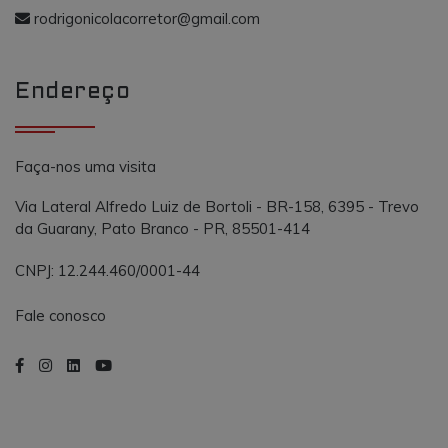
o AddThis
propósito
rodrigonicolacorretor@gmail.com
semelhante a
_gcl_au
.vmtconstrutora.com.br
3 meses
Este cookie é
outros cooki
definido pel
definidos pe
Doubleclick 
serviço.
contém
Endereço
informações
sobre como 
usuário final
usa o site e
qualquer
publicidade
Faça-nos uma visita
que o usuári
final possa t
visto antes d
Via Lateral Alfredo Luiz de Bortoli - BR-158, 6395 - Trevo
visitar o
da Guarany, Pato Branco - PR, 85501-414
referido site.
CNPJ: 12.244.460/0001-44
Fale conosco