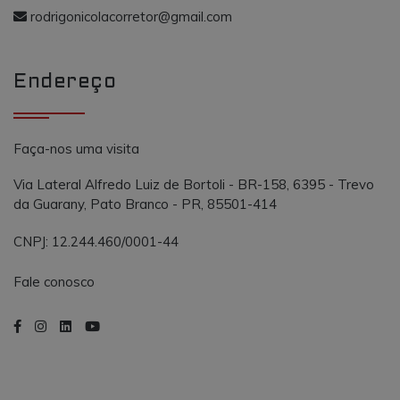
o AddThis
propósito
rodrigonicolacorretor@gmail.com
semelhante a
_gcl_au
.vmtconstrutora.com.br
3 meses
Este cookie é
outros cooki
definido pel
definidos pe
Doubleclick 
serviço.
contém
Endereço
informações
sobre como 
usuário final
usa o site e
qualquer
publicidade
Faça-nos uma visita
que o usuári
final possa t
visto antes d
Via Lateral Alfredo Luiz de Bortoli - BR-158, 6395 - Trevo
visitar o
da Guarany, Pato Branco - PR, 85501-414
referido site.
CNPJ: 12.244.460/0001-44
Fale conosco