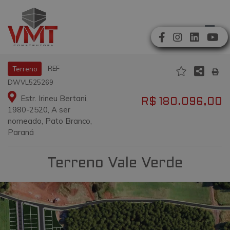
REF
Terreno
DWVL525269
Estr. Irineu Bertani,
R$ 180.096,00
1980-2520, A ser
nomeado, Pato Branco,
Paraná
Terreno Vale Verde