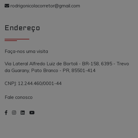
o AddThis
propósito
rodrigonicolacorretor@gmail.com
semelhante a
_gcl_au
.vmtconstrutora.com.br
3 meses
Este cookie é
outros cooki
definido pel
definidos pe
Doubleclick 
serviço.
contém
Endereço
informações
sobre como 
usuário final
usa o site e
qualquer
publicidade
Faça-nos uma visita
que o usuári
final possa t
visto antes d
Via Lateral Alfredo Luiz de Bortoli - BR-158, 6395 - Trevo
visitar o
da Guarany, Pato Branco - PR, 85501-414
referido site.
CNPJ: 12.244.460/0001-44
Fale conosco