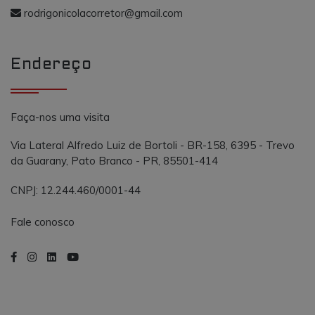
o AddThis
propósito
rodrigonicolacorretor@gmail.com
semelhante a
_gcl_au
.vmtconstrutora.com.br
3 meses
Este cookie é
outros cooki
definido pel
definidos pe
Doubleclick 
serviço.
contém
Endereço
informações
sobre como 
usuário final
usa o site e
qualquer
publicidade
Faça-nos uma visita
que o usuári
final possa t
visto antes d
Via Lateral Alfredo Luiz de Bortoli - BR-158, 6395 - Trevo
visitar o
da Guarany, Pato Branco - PR, 85501-414
referido site.
CNPJ: 12.244.460/0001-44
Fale conosco