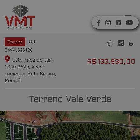
REF
Terreno
DWVL525186
Estr. Irineu Bertani,
R$ 133.930,00
1980-2520, A ser
nomeado, Pato Branco,
Paraná
Terreno Vale Verde