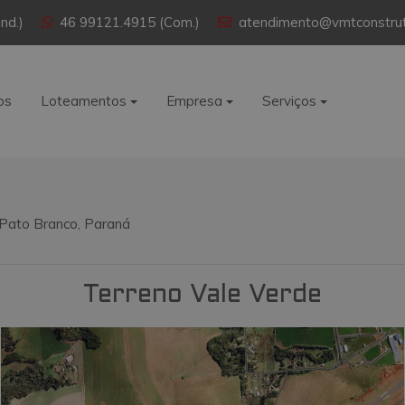
nd.)
46 99121.4915 (Com.)
atendimento@vmtconstrut
os
Loteamentos
Empresa
Serviços
 Pato Branco, Paraná
Terreno Vale Verde