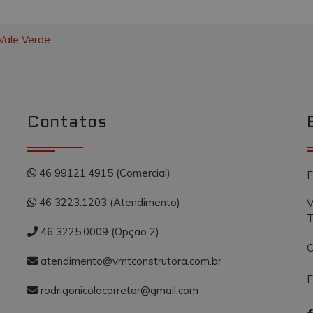
Vale Verde
Contatos
46 99121.4915 (Comercial)
F
46 3223.1203 (Atendimento)
V
T
46 3225.0009 (Opção 2)
C
atendimento@vmtconstrutora.com.br
F
rodrigonicolacorretor@gmail.com