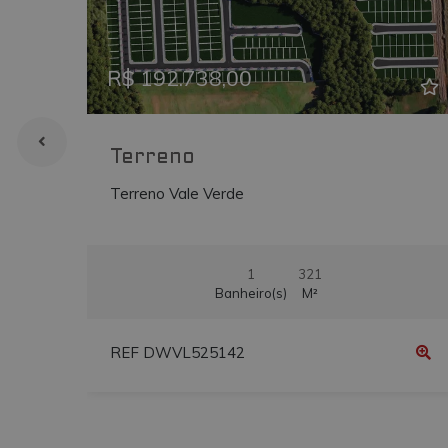
Previous
Ne
__atuvs
vmtconstrutora.
IDE
.doubleclick.net
R$ 192.738,00
uvc
.addthis.com
_gcl_au
.vmtconstrutora
Terreno
Terreno Vale Verde
1
321
Banheiro(s)
M²
REF DWVL525142