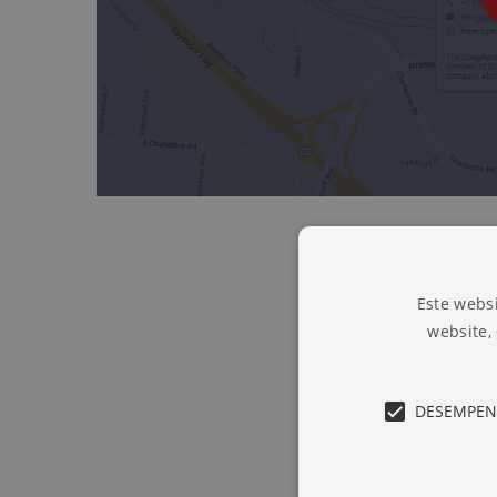
Este websi
website,
DESEMPE