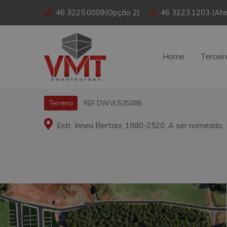
46 3225.0009(Opção 2)
46 3223.1203 (Ate
Home
Terceir
REF DWVL525088
Terreno
Estr. Irineu Bertani, 1980-2520, A ser nomeado,