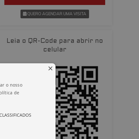
QUERO AGENDAR UMA VISITA
SOLICITAR AGENDAMENTO
Leia o QR-Code para abrir no
VOLTAR
celular
×
zar o nosso
lítica de
CLASSIFICADOS