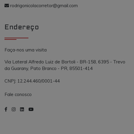
o AddThis
propósito
rodrigonicolacorretor@gmail.com
semelhante a
_gcl_au
.vmtconstrutora.com.br
3 meses
Este cookie é
outros cooki
definido pel
definidos pe
Doubleclick 
serviço.
contém
Endereço
informações
sobre como 
usuário final
usa o site e
qualquer
publicidade
Faça-nos uma visita
que o usuári
final possa t
visto antes d
Via Lateral Alfredo Luiz de Bortoli - BR-158, 6395 - Trevo
visitar o
da Guarany, Pato Branco - PR, 85501-414
referido site.
CNPJ: 12.244.460/0001-44
Fale conosco