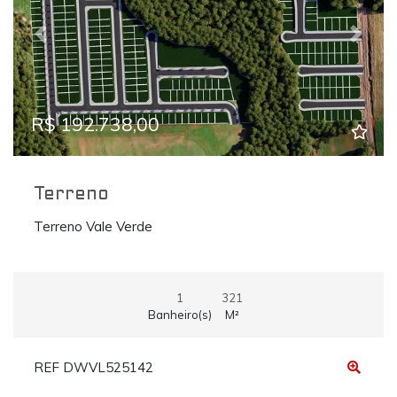
Previous
Next
R$ 192.738,00
Terreno
Terreno Vale Verde
1
321
Banheiro(s)
M²
REF DWVL525142