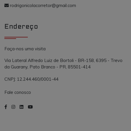
o AddThis
propósito
rodrigonicolacorretor@gmail.com
semelhante a
_gcl_au
.vmtconstrutora.com.br
3 meses
Este cookie é
outros cooki
definido pel
definidos pe
Doubleclick 
serviço.
contém
Endereço
informações
sobre como 
usuário final
usa o site e
qualquer
publicidade
Faça-nos uma visita
que o usuári
final possa t
visto antes d
Via Lateral Alfredo Luiz de Bortoli - BR-158, 6395 - Trevo
visitar o
da Guarany, Pato Branco - PR, 85501-414
referido site.
CNPJ: 12.244.460/0001-44
Fale conosco