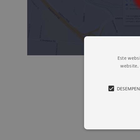
Este websi
website,
DESEMPE