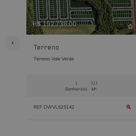
Previous
Ne
uvc
.addthis.com
_gcl_au
.vmtconstrutora
R$ 192.738,00
Terreno
Terreno Vale Verde
1
321
Banheiro(s)
M²
REF DWVL525142