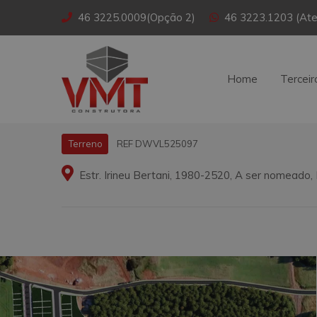
46 3225.0009(Opção 2)
46 3223.1203 (Ate
Home
Terceir
REF DWVL525097
Terreno
Estr. Irineu Bertani, 1980-2520, A ser nomeado,