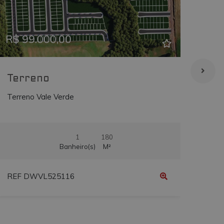
Previous
Next
Prev
is
bre como o usuário final
sto antes de visitar o
R$ 99.000,00
R$ 
Terreno
Te
Terreno Vale Verde
Terr
1
180
Banheiro(s)
M²
REF DWVL525116
REF