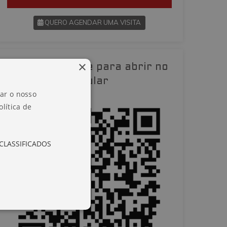
QUERO AGENDAR UMA VISITA
SOLICITAR AGENDAMENTO
×
Leia o QR-Code para abrir no
VOLTAR
celular
zar o nosso
lítica de
CLASSIFICADOS