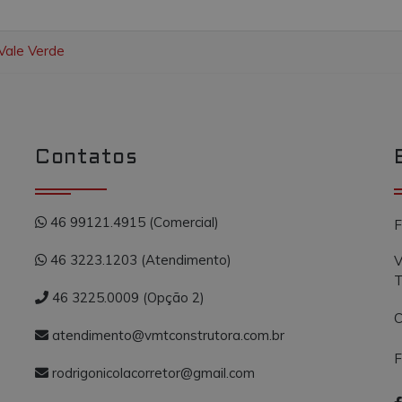
Vale Verde
Contatos
46 99121.4915 (Comercial)
F
46 3223.1203 (Atendimento)
V
T
46 3225.0009 (Opção 2)
C
atendimento@vmtconstrutora.com.br
F
rodrigonicolacorretor@gmail.com