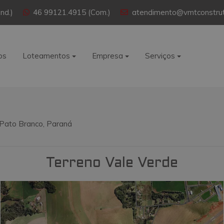
nd.)
46 99121.4915 (Com.)
atendimento@vmtconstrut
os
Loteamentos
Empresa
Serviços
 Pato Branco, Paraná
Terreno Vale Verde