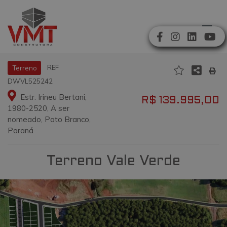
REF
Terreno
DWVL525242
Estr. Irineu Bertani,
R$ 139.995,00
1980-2520, A ser
nomeado, Pato Branco,
Paraná
Terreno Vale Verde