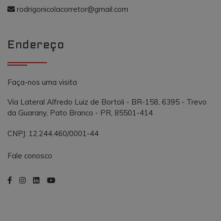
o AddThis
propósito
rodrigonicolacorretor@gmail.com
semelhante a
_gcl_au
.vmtconstrutora.com.br
3 meses
Este cookie é
outros cooki
definido pel
definidos pe
Doubleclick 
serviço.
contém
Endereço
informações
sobre como 
usuário final
usa o site e
qualquer
publicidade
Faça-nos uma visita
que o usuári
final possa t
visto antes d
Via Lateral Alfredo Luiz de Bortoli - BR-158, 6395 - Trevo
visitar o
da Guarany, Pato Branco - PR, 85501-414
referido site.
CNPJ: 12.244.460/0001-44
Fale conosco