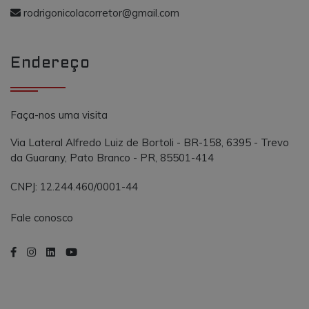
o AddThis
propósito
rodrigonicolacorretor@gmail.com
semelhante a
_gcl_au
.vmtconstrutora.com.br
3 meses
Este cookie é
outros cooki
definido pel
definidos pe
Doubleclick 
serviço.
contém
Endereço
informações
sobre como 
usuário final
usa o site e
qualquer
publicidade
Faça-nos uma visita
que o usuári
final possa t
visto antes d
Via Lateral Alfredo Luiz de Bortoli - BR-158, 6395 - Trevo
visitar o
da Guarany, Pato Branco - PR, 85501-414
referido site.
CNPJ: 12.244.460/0001-44
Fale conosco