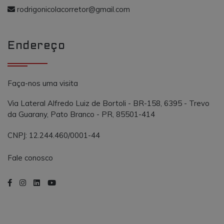
o AddThis
propósito
rodrigonicolacorretor@gmail.com
semelhante a
_gcl_au
.vmtconstrutora.com.br
3 meses
Este cookie é
outros cooki
definido pel
definidos pe
Doubleclick 
serviço.
contém
Endereço
informações
sobre como 
usuário final
usa o site e
qualquer
publicidade
Faça-nos uma visita
que o usuári
final possa t
visto antes d
Via Lateral Alfredo Luiz de Bortoli - BR-158, 6395 - Trevo
visitar o
da Guarany, Pato Branco - PR, 85501-414
referido site.
CNPJ: 12.244.460/0001-44
Fale conosco