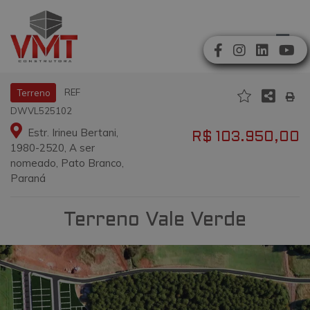
REF
Terreno
DWVL525102
Estr. Irineu Bertani,
R$ 103.950,00
1980-2520, A ser
nomeado, Pato Branco,
Paraná
Terreno Vale Verde