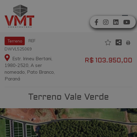
REF
Terreno
DWVL525069
Estr. Irineu Bertani,
R$ 103.950,00
1980-2520, A ser
nomeado, Pato Branco,
Paraná
Terreno Vale Verde