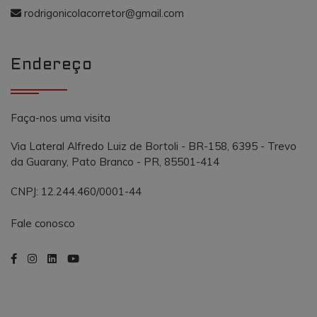
o AddThis
propósito
rodrigonicolacorretor@gmail.com
semelhante a
_gcl_au
.vmtconstrutora.com.br
3 meses
Este cookie é
outros cooki
definido pel
definidos pe
Doubleclick 
serviço.
contém
Endereço
informações
sobre como 
usuário final
usa o site e
qualquer
publicidade
Faça-nos uma visita
que o usuári
final possa t
visto antes d
Via Lateral Alfredo Luiz de Bortoli - BR-158, 6395 - Trevo
visitar o
da Guarany, Pato Branco - PR, 85501-414
referido site.
CNPJ: 12.244.460/0001-44
Fale conosco