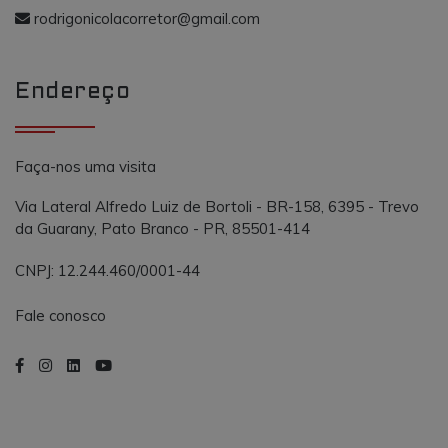
o AddThis
propósito
rodrigonicolacorretor@gmail.com
semelhante a
_gcl_au
.vmtconstrutora.com.br
3 meses
Este cookie é
outros cooki
definido pel
definidos pe
Doubleclick 
serviço.
contém
Endereço
informações
sobre como 
usuário final
usa o site e
qualquer
publicidade
Faça-nos uma visita
que o usuári
final possa t
visto antes d
Via Lateral Alfredo Luiz de Bortoli - BR-158, 6395 - Trevo
visitar o
da Guarany, Pato Branco - PR, 85501-414
referido site.
CNPJ: 12.244.460/0001-44
Fale conosco