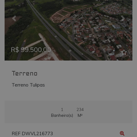
_ga
.vmtconstrutora.com.br
2 anos
Este nome de
cookie está
associado ao
Google
Previous
Next
Universal
Analytics - qu
é uma
atualização
significativa
para o serviç
R$ 99.500,00
de análise
mais
comumente
usado do
Google. Este
cookie é usa
Terreno
para distingui
usuários
Terreno Tulipas
únicos,
atribuindo u
número
gerado
aleatoriamen
como um
1
234
identificador
de cliente. Ele
Banheiro(s)
M²
é incluído em
cada
solicitação de
página em u
REF DWVL216773
site e usado