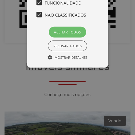
FUNCIONALIDADE
NÃO CLASSIFICADOS
ACEITAR TODOS
RECUSAR TODOS
MOSTRAR DETALHES
Imóveis similares
Desempenho
Direcionamento
Funcionalidade
Não classificados
Conheça mais opções
Cookies de desempenho são utilizados
para ver como os visitantes usam o
website, por exemplo, cookies
analíticos. Estes cookies não podem ser
utilizados para identificar diretamente
Venda
um determinado visitante.
Nome
Domínio
Validade
Descrição