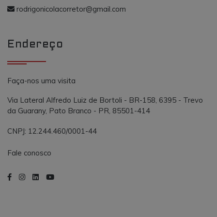
o AddThis
propósito
rodrigonicolacorretor@gmail.com
semelhante a
_gcl_au
.vmtconstrutora.com.br
3 meses
Este cookie é
outros cooki
definido pel
definidos pe
Doubleclick 
serviço.
contém
Endereço
informações
sobre como 
usuário final
usa o site e
qualquer
publicidade
Faça-nos uma visita
que o usuári
final possa t
visto antes d
Via Lateral Alfredo Luiz de Bortoli - BR-158, 6395 - Trevo
visitar o
da Guarany, Pato Branco - PR, 85501-414
referido site.
CNPJ: 12.244.460/0001-44
Fale conosco