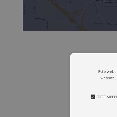
Este websi
website,
DESEMPE