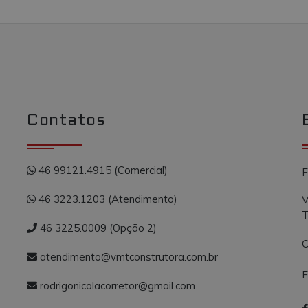
Contatos
46 99121.4915 (Comercial)
F
46 3223.1203 (Atendimento)
V
T
46 3225.0009 (Opção 2)
C
atendimento@vmtconstrutora.com.br
F
rodrigonicolacorretor@gmail.com