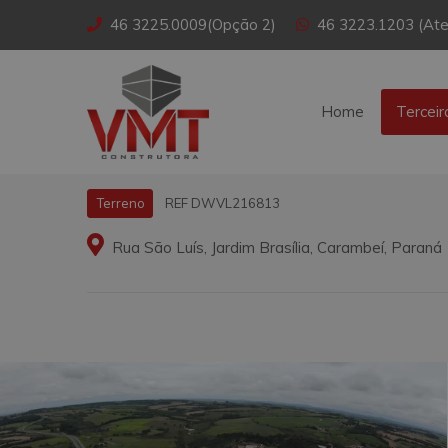
46 3225.0009(Opção 2)
46 3223.1203 (Ate
Home
Terceir
REF DWVL216813
Terreno
Rua São Luís, Jardim Brasília, Carambeí, Paraná