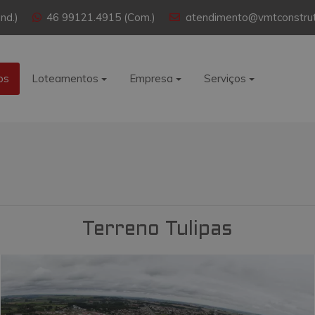
nd.)
46 99121.4915 (Com.)
atendimento@vmtconstrut
os
Loteamentos
Empresa
Serviços
Terreno Tulipas