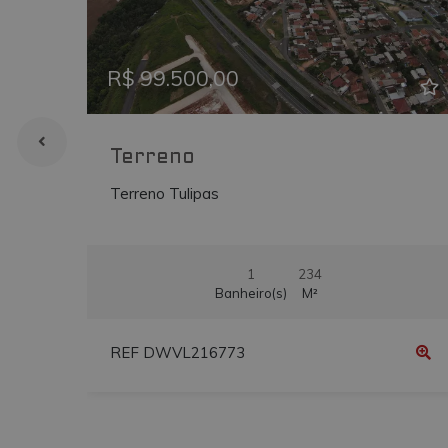
Previous
Ne
__atuvs
vmtconstrutora.
IDE
.doubleclick.net
R$ 99.500,00
uvc
.addthis.com
_gcl_au
.vmtconstrutora
Terreno
Terreno Tulipas
1
234
Banheiro(s)
M²
REF DWVL216773