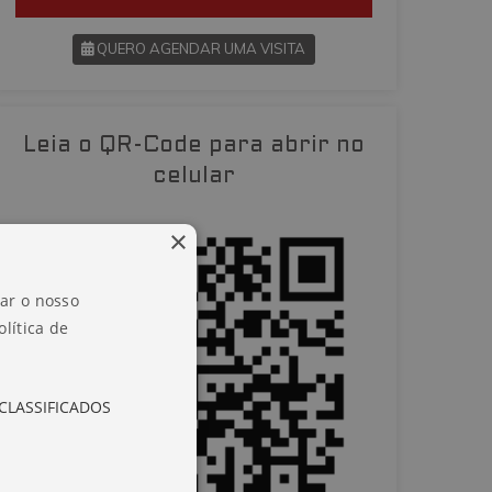
QUERO AGENDAR UMA VISITA
SOLICITAR AGENDAMENTO
Leia o QR-Code para abrir no
VOLTAR
celular
×
zar o nosso
lítica de
CLASSIFICADOS