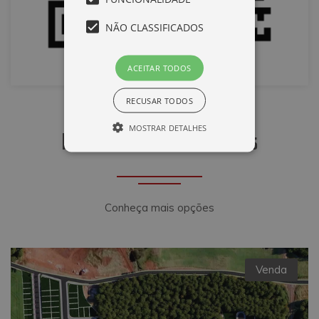
NÃO CLASSIFICADOS
ACEITAR TODOS
RECUSAR TODOS
MOSTRAR DETALHES
Imóveis similares
Desempenho
Direcionamento
Funcionalidade
Não classificados
Conheça mais opções
Cookies de desempenho são utilizados
para ver como os visitantes usam o
website, por exemplo, cookies
analíticos. Estes cookies não podem ser
Venda
utilizados para identificar diretamente
um determinado visitante.
Nome
Domínio
Validade
Descrição