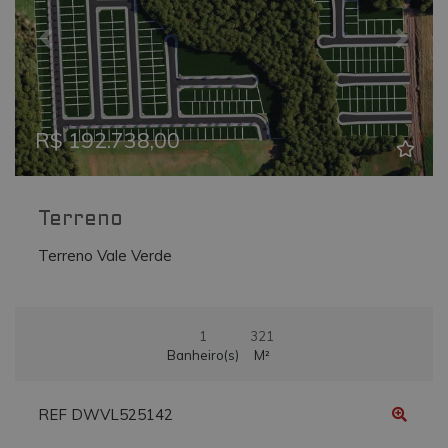
_ga
.vmtconstrutora.com.br
2 anos
Este nome de
cookie está
associado ao
Previous
Next
Google
Universal
Analytics - qu
é uma
atualização
significativa
R$ 192.738,00
para o serviç
de análise
mais
comumente
usado do
Google. Este
Terreno
cookie é usa
para distingui
usuários
Terreno Vale Verde
únicos,
atribuindo u
número
gerado
aleatoriamen
como um
1
321
identificador
Banheiro(s)
M²
de cliente. Ele
é incluído em
cada
solicitação de
REF DWVL525142
página em u
site e usado
para calcular