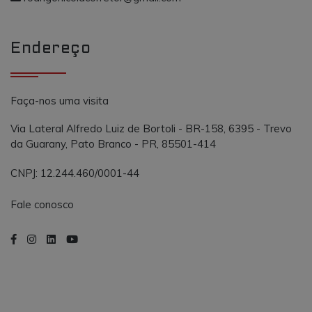
propósito
semelhante a
_gcl_au
.vmtconstrutora.com.br
3 meses
Este cookie é
outros cooki
definido pel
definidos pe
Doubleclick 
serviço.
contém
Endereço
informações
sobre como 
usuário final
usa o site e
qualquer
Faça-nos uma visita
publicidade
que o usuári
final possa t
Via Lateral Alfredo Luiz de Bortoli - BR-158, 6395 - Trevo
visto antes d
da Guarany, Pato Branco - PR, 85501-414
visitar o
referido site.
CNPJ: 12.244.460/0001-44
Fale conosco