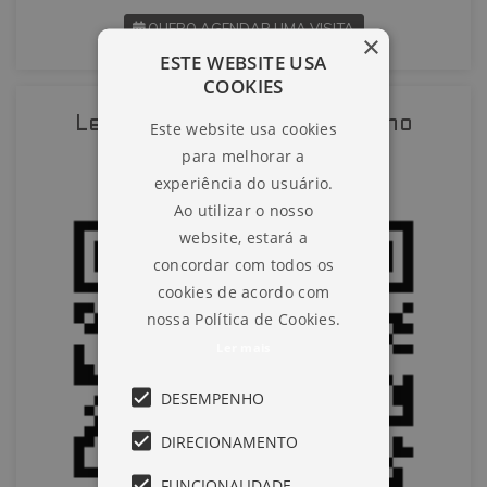
QUERO AGENDAR UMA VISITA
×
ESTE WEBSITE USA
COOKIES
SOLICITAR AGENDAMENTO
Leia o QR-Code para abrir no
Este website usa cookies
VOLTAR
para melhorar a
celular
experiência do usuário.
Ao utilizar o nosso
website, estará a
concordar com todos os
cookies de acordo com
nossa Política de Cookies.
Ler mais
DESEMPENHO
DIRECIONAMENTO
FUNCIONALIDADE