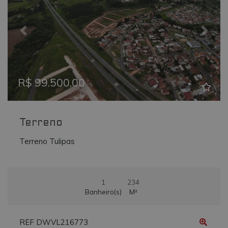
_ga
.vmtconstrutora.com.br
2 anos
Este nome de
cookie está
associado ao
Google
Previous
Next
Universal
Analytics - qu
é uma
atualização
significativa
para o serviç
R$ 99.500,00
de análise
mais
comumente
usado do
Google. Este
cookie é usa
Terreno
para distingui
usuários
Terreno Tulipas
únicos,
atribuindo u
número
gerado
aleatoriamen
como um
1
234
identificador
de cliente. Ele
Banheiro(s)
M²
é incluído em
cada
solicitação de
página em u
REF DWVL216773
site e usado