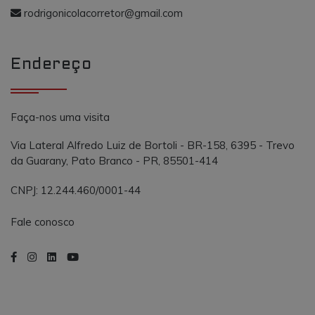
o AddThis
propósito
rodrigonicolacorretor@gmail.com
semelhante a
_gcl_au
.vmtconstrutora.com.br
3 meses
Este cookie é
outros cooki
definido pel
definidos pe
Doubleclick 
serviço.
contém
Endereço
informações
sobre como 
usuário final
usa o site e
qualquer
publicidade
Faça-nos uma visita
que o usuári
final possa t
visto antes d
Via Lateral Alfredo Luiz de Bortoli - BR-158, 6395 - Trevo
visitar o
da Guarany, Pato Branco - PR, 85501-414
referido site.
CNPJ: 12.244.460/0001-44
Fale conosco