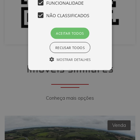
FUNCIONALIDADE
NÃO CLASSIFICADOS
ACEITAR TODOS
RECUSAR TODOS
MOSTRAR DETALHES
Imóveis similares
Desempenho
Direcionamento
Funcionalidade
Não classificados
Conheça mais opções
Cookies de desempenho são utilizados
para ver como os visitantes usam o
website, por exemplo, cookies
analíticos. Estes cookies não podem ser
utilizados para identificar diretamente
Venda
um determinado visitante.
Nome
Domínio
Validade
Descrição