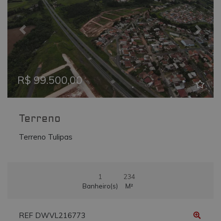
_ga
.vmtconstrutora.com.br
2 anos
Este nome de
cookie está
associado ao
Google
Previous
Next
Universal
Analytics - qu
é uma
atualização
significativa
para o serviç
R$ 99.500,00
de análise
mais
comumente
usado do
Google. Este
cookie é usa
Terreno
para distingui
usuários
Terreno Tulipas
únicos,
atribuindo u
número
gerado
aleatoriamen
como um
1
234
identificador
de cliente. Ele
Banheiro(s)
M²
é incluído em
cada
solicitação de
página em u
REF DWVL216773
site e usado