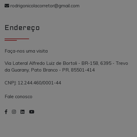
o AddThis
propósito
rodrigonicolacorretor@gmail.com
semelhante a
_gcl_au
.vmtconstrutora.com.br
3 meses
Este cookie é
outros cooki
definido pel
definidos pe
Doubleclick 
serviço.
contém
Endereço
informações
sobre como 
usuário final
usa o site e
qualquer
publicidade
Faça-nos uma visita
que o usuári
final possa t
visto antes d
Via Lateral Alfredo Luiz de Bortoli - BR-158, 6395 - Trevo
visitar o
da Guarany, Pato Branco - PR, 85501-414
referido site.
CNPJ: 12.244.460/0001-44
Fale conosco