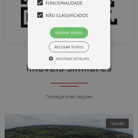
FUNCIONALIDADE
NÃO CLASSIFICADOS
ACEITAR TODOS
RECUSAR TODOS
MOSTRAR DETALHES
Imóveis similares
Desempenho
Direcionamento
Funcionalidade
Não classificados
Conheça mais opções
Cookies de desempenho são utilizados
para ver como os visitantes usam o
website, por exemplo, cookies
analíticos. Estes cookies não podem ser
utilizados para identificar diretamente
Venda
um determinado visitante.
Nome
Domínio
Validade
Descrição