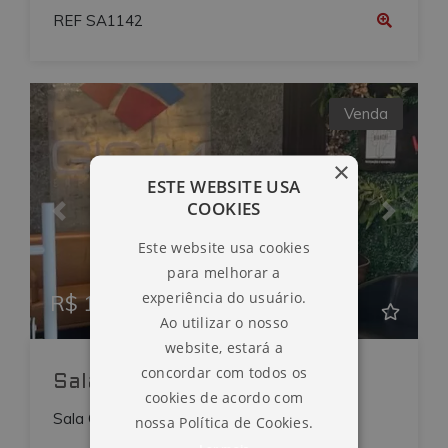
REF SA1142
Venda
×
ESTE WEBSITE USA
COOKIES
Previous
Next
Este website usa cookies
para melhorar a
experiência do usuário.
R$ 1.500.000,00
Ao utilizar o nosso
website, estará a
concordar com todos os
Sala Comercial
cookies de acordo com
Sala Comercial Sala comercial em Itapema
nossa Política de Cookies.