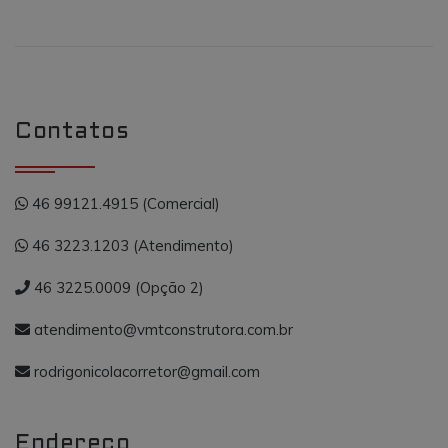
associado ao
Google
Universal
Analytics - qu
é uma
atualização
significativa
para o serviç
de análise
Contatos
mais
comumente
usado do
Google. Este
cookie é usa
para distingui
46 99121.4915 (Comercial)
usuários
únicos,
atribuindo u
46 3223.1203 (Atendimento)
número
gerado
aleatoriamen
46 3225.0009 (Opção 2)
como um
identificador
de cliente. Ele
atendimento@vmtconstrutora.com.br
é incluído em
cada
solicitação de
rodrigonicolacorretor@gmail.com
página em u
site e usado
para calcular
os dados do
visitante, da
Endereço