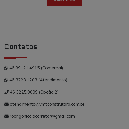
cookie está
associado ao
Google
Universal
Analytics - qu
é uma
atualização
significativa
para o serviç
de análise
mais
comumente
Contatos
usado do
Google. Este
cookie é usa
para distingui
usuários
46 99121.4915 (Comercial)
únicos,
atribuindo u
número
46 3223.1203 (Atendimento)
gerado
aleatoriamen
como um
46 3225.0009 (Opção 2)
identificador
de cliente. Ele
é incluído em
atendimento@vmtconstrutora.com.br
cada
solicitação de
página em u
rodrigonicolacorretor@gmail.com
site e usado
para calcular
os dados do