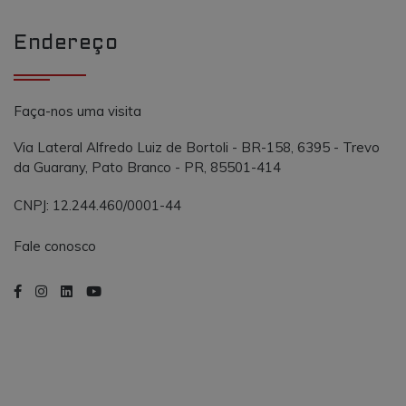
semelhante a
_gcl_au
.vmtconstrutora.com.br
3 meses
Este cookie é
outros cooki
definido pel
definidos pe
Doubleclick 
Endereço
serviço.
contém
informações
sobre como 
usuário final
usa o site e
Faça-nos uma visita
qualquer
publicidade
que o usuári
Via Lateral Alfredo Luiz de Bortoli - BR-158, 6395 - Trevo
final possa t
visto antes d
da Guarany, Pato Branco - PR, 85501-414
visitar o
referido site.
CNPJ: 12.244.460/0001-44
Fale conosco