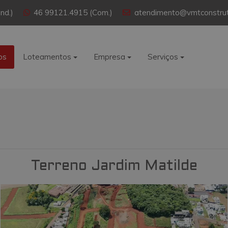
nd.)
46 99121.4915 (Com.)
atendimento@vmtconstrut
os
Loteamentos
Empresa
Serviços
Terreno Jardim Matilde