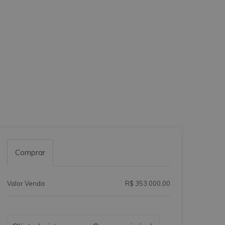
Comprar
Valor Venda
R$ 353.000,00
Qual o melhor dia e horário pra você?