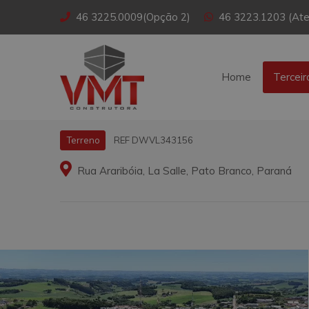
46 3225.0009(Opção 2)
46 3223.1203 (Ate
Home
Terceir
REF DWVL343156
Terreno
Rua Araribóia, La Salle, Pato Branco, Paraná