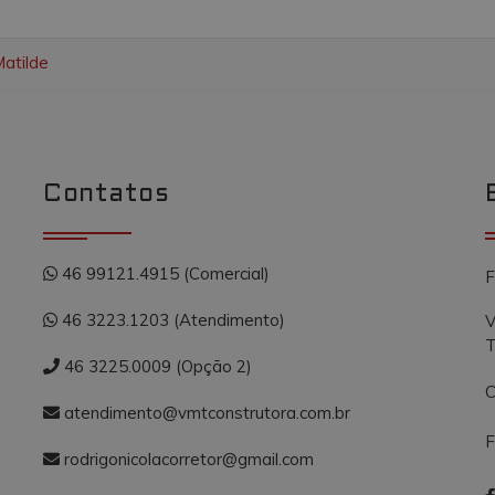
Matilde
Contatos
46 99121.4915 (Comercial)
F
46 3223.1203 (Atendimento)
V
T
46 3225.0009 (Opção 2)
C
atendimento@vmtconstrutora.com.br
F
rodrigonicolacorretor@gmail.com