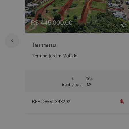
Previous
Ne
__atuvs
vmtconstrutora.
IDE
.doubleclick.net
R$ 445.000,00
uvc
.addthis.com
_gcl_au
.vmtconstrutora
Terreno
Terreno Jardim Matilde
1
504
Banheiro(s)
M²
REF DWVL343202