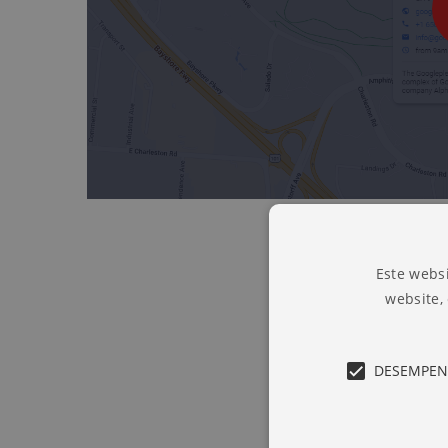
Este websi
website,
DESEMPE