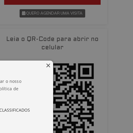
QUERO AGENDAR UMA VISITA
SOLICITAR AGENDAMENTO
Leia o QR-Code para abrir no
VOLTAR
celular
×
zar o nosso
lítica de
CLASSIFICADOS