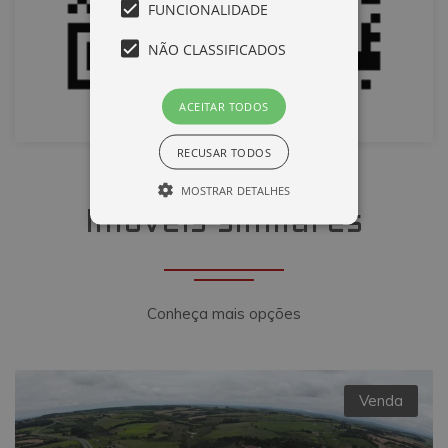
FUNCIONALIDADE
NÃO CLASSIFICADOS
ACEITAR TODOS
RECUSAR TODOS
MOSTRAR DETALHES
Imóveis similares
Desempenho
Direcionamento
Funcionalidade
Não classificados
Conheça mais opções
Cookies de desempenho são utilizados
para ver como os visitantes usam o
website, por exemplo, cookies
analíticos. Estes cookies não podem ser
utilizados para identificar diretamente
Venda
um determinado visitante.
Nome
Domínio
Validade
Descrição