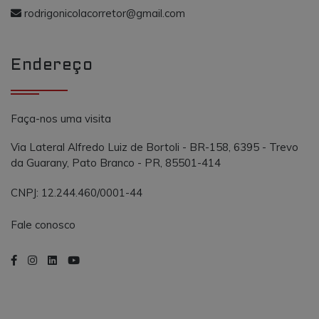
o AddThis
propósito
rodrigonicolacorretor@gmail.com
semelhante a
_gcl_au
.vmtconstrutora.com.br
3 meses
Este cookie é
outros cooki
definido pel
definidos pe
Doubleclick 
serviço.
contém
Endereço
informações
sobre como 
usuário final
usa o site e
qualquer
publicidade
Faça-nos uma visita
que o usuári
final possa t
visto antes d
Via Lateral Alfredo Luiz de Bortoli - BR-158, 6395 - Trevo
visitar o
da Guarany, Pato Branco - PR, 85501-414
referido site.
CNPJ: 12.244.460/0001-44
Fale conosco