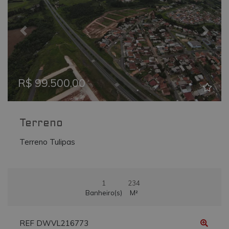
_ga
.vmtconstrutora.com.br
2 anos
Este nome de
cookie está
associado ao
Google
Previous
Next
Universal
Analytics - qu
é uma
atualização
significativa
para o serviç
R$ 99.500,00
de análise
mais
comumente
usado do
Google. Este
cookie é usa
Terreno
para distingui
usuários
Terreno Tulipas
únicos,
atribuindo u
número
gerado
aleatoriamen
como um
1
234
identificador
de cliente. Ele
Banheiro(s)
M²
é incluído em
cada
solicitação de
página em u
REF DWVL216773
site e usado