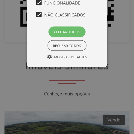
FUNCIONALIDADE
NÃO CLASSIFICADOS
ACEITAR TODOS
RECUSAR TODOS
MOSTRAR DETALHES
Imóveis similares
Desempenho
Direcionamento
Funcionalidade
Não classificados
Conheça mais opções
Cookies de desempenho são utilizados
para ver como os visitantes usam o
website, por exemplo, cookies
analíticos. Estes cookies não podem ser
utilizados para identificar diretamente
Venda
um determinado visitante.
Nome
Domínio
Validade
Descrição