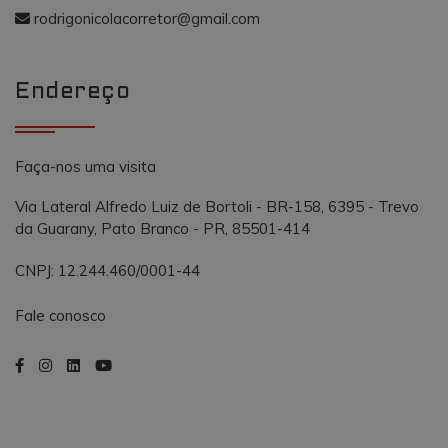
o AddThis
propósito
rodrigonicolacorretor@gmail.com
semelhante a
_gcl_au
.vmtconstrutora.com.br
3 meses
Este cookie é
outros cooki
definido pel
definidos pe
Doubleclick 
serviço.
contém
Endereço
informações
sobre como 
usuário final
usa o site e
qualquer
publicidade
Faça-nos uma visita
que o usuári
final possa t
visto antes d
Via Lateral Alfredo Luiz de Bortoli - BR-158, 6395 - Trevo
visitar o
da Guarany, Pato Branco - PR, 85501-414
referido site.
CNPJ: 12.244.460/0001-44
Fale conosco