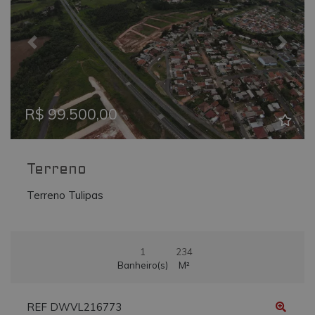
_ga
.vmtconstrutora.com.br
2 anos
Este nome de
cookie está
associado ao
Google
Previous
Next
Universal
Analytics - qu
é uma
atualização
significativa
para o serviç
R$ 99.500,00
de análise
mais
comumente
usado do
Google. Este
cookie é usa
Terreno
para distingui
usuários
Terreno Tulipas
únicos,
atribuindo u
número
gerado
aleatoriamen
como um
1
234
identificador
de cliente. Ele
Banheiro(s)
M²
é incluído em
cada
solicitação de
página em u
REF DWVL216773
site e usado