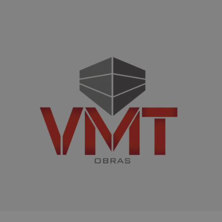
diretamente um determinado visitante.
Nome
Domínio
Validade
Descrição
_ga
.vmtconstrutora.com.br
2 anos
Este nome de
cookie está
associado ao
Google
Universal
Analytics - que
é uma
atualização
significativa
para o serviço
de análise
mais
comumente
usado do
Google. Este
cookie é usado
para distinguir
usuários
únicos,
atribuindo um
número
gerado
aleatoriamente
como um
identificador
de cliente. Ele
é incluído em
cada