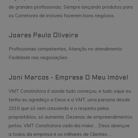
usuário
suposição de qu
interage com
de grandes profissionais. Sempre lançando produtos para
serve a um
o AddThis
propósito
os Corretores de imóveis fazerem bons negócios.
semelhante a
_gcl_au
.vmtconstrutora.com.br
3 meses
Este cookie é
outros cookies
definido pela
definidos pelo
Doubleclick e
serviço.
contém
Joares Paulo Oliveira
informações
sobre como o
usuário final
Profissionais competentes, Atenção no atendimento
usa o site e
qualquer
Facilidade nas negociações
publicidade
que o usuário
final possa ter
visto antes de
visitar o
Joni Marcos - Empresa O Meu Imóvel
referido site.
VMT Construtora é aonde tudo começou, e tudo oque eu
tenho eu agradeço a Deus e a VMT, uma parceria desde
2010 que só vem crescendo e o respeito pelos
proprietários, só aumenta. Dezenas de empreendimentos
juntos. VMT Construtora cada dia maior… Deus abençoe
a todos da empresa e os milhares de Clientes …