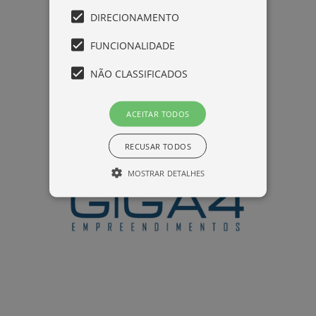
DIRECIONAMENTO
FUNCIONALIDADE
NÃO CLASSIFICADOS
ACEITAR TODOS
RECUSAR TODOS
MOSTRAR DETALHES
Desempenho
Direcionamento
Funcionalidade
Não classificados
Cookies de desempenho são utilizados para
ver como os visitantes usam o website, por
exemplo, cookies analíticos. Estes cookies não
podem ser utilizados para identificar