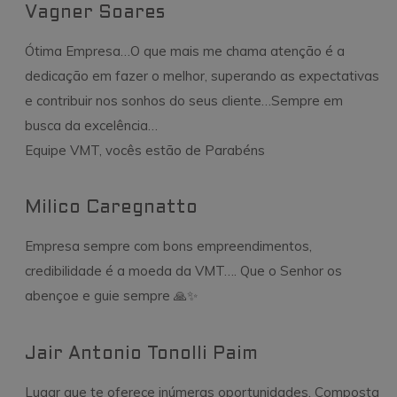
em tempo real
uma variedade d
Vagner Soares
de
plataformas de
anunciantes
rede e
terceirizados
compartilhament
Ótima Empresa…O que mais me chama atenção é a
Ele armazena um
loc
.addthis.com
1 ano 1
Armazena a
contagem de
dedicação em fazer o melhor, superando as expectativas
mês
geolocalização
compartilhamen
dos visitantes
de página
e contribuir nos sonhos do seus cliente…Sempre em
para registrar
atualizada.
a localização
busca da excelência…
do
__atuvs
vmtconstrutora.com.br
30
Este cookie está
participante
minutos
associado ao
Equipe VMT, vocês estão de Parabéns
widget de
IDE
.doubleclick.net
1 ano
Este cookie é
compartilhamen
definido pela
social AddThis,
Doubleclick e
que é comument
contém
incorporado em
Milico Caregnatto
informações
sites para permiti
sobre como o
que os visitantes
usuário final
compartilhem
Empresa sempre com bons empreendimentos,
usa o site e
conteúdo com
qualquer
uma variedade d
credibilidade é a moeda da VMT…. Que o Senhor os
publicidade
plataformas de
que o usuário
rede e
abençoe e guie sempre 🙏✨
final possa ter
compartilhament
visto antes de
Acredita-se que
visitar o
seja um novo
referido site.
cookie do AddTh
Jair Antonio Tonolli Paim
que ainda não es
uvc
.addthis.com
1 ano 1
Rastreia a
documentado,
mês
frequência
mas foi
com que um
Lugar que te oferece inúmeras oportunidades. Composta
categorizado na